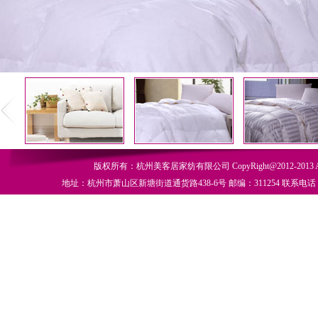
版权所有：杭州美客居家纺有限公司 CopyRight@2012-2013 All R
地址：杭州市萧山区新塘街道通货路438-6号 邮编：311254 联系电话：0571-8277