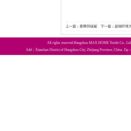
上一篇：
赛腾羽绒被
下一篇：
超细纤维
All rights reserved:Hangzhou MAX HOME Textile Co., Lt
Add：Xiaoshan District of Hangzhou City, Zhejiang Province, China. 