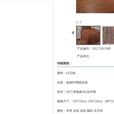
1 / 5
产品编号：201272611949
产品单位：
详细简绍：
面料：灯芯绒
反面：超细纤维桃皮绒
填充：6D三维卷曲9孔化纤棉
规格尺寸：218*218cm 256*218cm 240*220
颜色：米色 冰蓝 深蓝 咖啡 豆沙绿